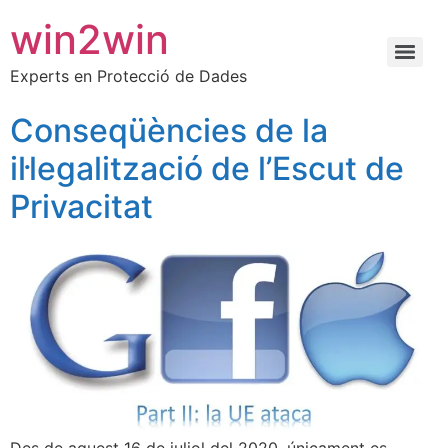
win2win
Experts en Protecció de Dades
Conseqüències de la
il·legalització de l’Escut de
Privacitat
Des de aquest 16 de juliol del 2020, únicament es