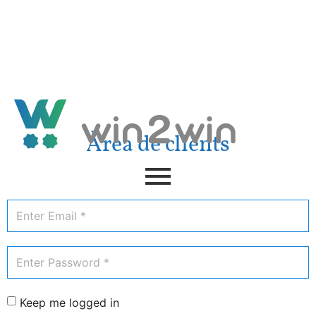
+376
333 063
suport@win2win.ad
Àrea de clients
Keep me logged in