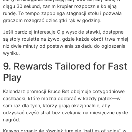
ciągu 30 sekund, zanim krupier rozpocznie kolejną
rundę. To tempo zapobiega stagnacji stołu i pozwala
graczom rozegrać dziesiątki rąk w godzinę.
Jeśli bardziej interesuje Cię wysokie stawki, dostępne
są stoły roulette na żywo, gdzie każda obrót trwa mniej
niż dwie minuty od postawienia zakładu do ogłoszenia
wyniku.
9. Rewards Tailored for Fast
Play
Kalendarz promocji Bruce Bet obejmuje cotygodniowe
cashbacki, które można odebrać w każdy piątek—w
sam raz dla tych, którzy grają okazjonalnie, aby
odzyskać część strat bez czekania na miesięczne cykle
nagród.
Kasyno organizuje również turnieje “battles of spins”, w