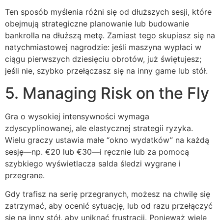
Ten sposób myślenia różni się od dłuższych sesji, które
obejmują strategiczne planowanie lub budowanie
bankrolla na dłuższą metę. Zamiast tego skupiasz się na
natychmiastowej nagrodzie: jeśli maszyna wypłaci w
ciągu pierwszych dziesięciu obrotów, już świętujesz;
jeśli nie, szybko przełączasz się na inny game lub stół.
5. Managing Risk on the Fly
Gra o wysokiej intensywności wymaga
zdyscyplinowanej, ale elastycznej strategii ryzyka.
Wielu graczy ustawia małe “okno wydatków” na każdą
sesję—np. €20 lub €30—i ręcznie lub za pomocą
szybkiego wyświetlacza salda śledzi wygrane i
przegrane.
Gdy trafisz na serię przegranych, możesz na chwilę się
zatrzymać, aby ocenić sytuację, lub od razu przełączyć
się na inny stół, aby uniknąć frustracji. Ponieważ wiele