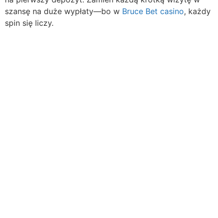
szansę na duże wypłaty—bo w
Bruce Bet casino
, każdy
spin się liczy.
© Win2Win
2023. Som una empresa andorrana que té, en
l’actualitat, dues línies d’activitat: la protecció de dades, a la
qual està dedicada aquesta web, i la implantació de solucions
tecnològiques, sobre la qual de moment no hi ha informació
en línia.
Si desitja més informació sobre qualsevol d’aquestes àrees
d’activitat, si us plau, posi’s en contacte amb nosaltres
mitjançant el correu
suport@win2win.ad
o el telèfon
(+376)
333 063
.
Avís Legal
Política de Privacitat
Política de Cookies