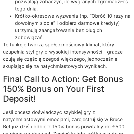
pozwalają zobaczyć, ile wygranych zgromadziłeś
tego dnia.
Krótko‑okresowe wyzwania (np. “Obróć 10 razy na
dowolnym slocie” i odbierz darmowe kredyty)
utrzymują zaangażowanie bez długich
zobowiązań.
Te funkcje tworzą społecznościowy klimat, który
uzupełnia styl gry o wysokiej intensywności—gracze
czują się częścią czegoś większego, jednocześnie
skupiając się na natychmiastowych wynikach.
Final Call to Action: Get Bonus
150% Bonus on Your First
Deposit!
Jeśli chcesz doświadczyć szybkiej gry z
natychmiastowymi emocjami, zarejestruj się w Bruce
Bet już dziś i odbierz 150% bonus powitalny do €500
na pierwszy depozyt. Zamień każdą krótką wizytę w