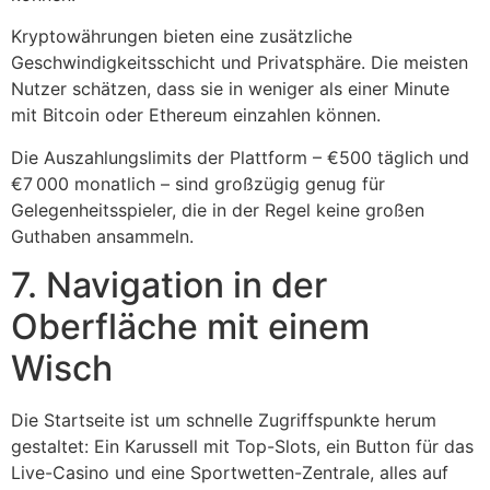
Kryptowährungen bieten eine zusätzliche
Geschwindigkeitsschicht und Privatsphäre. Die meisten
Nutzer schätzen, dass sie in weniger als einer Minute
mit Bitcoin oder Ethereum einzahlen können.
Die Auszahlungslimits der Plattform – €500 täglich und
€7 000 monatlich – sind großzügig genug für
Gelegenheitsspieler, die in der Regel keine großen
Guthaben ansammeln.
7. Navigation in der
Oberfläche mit einem
Wisch
Die Startseite ist um schnelle Zugriffspunkte herum
gestaltet: Ein Karussell mit Top-Slots, ein Button für das
Live-Casino und eine Sportwetten-Zentrale, alles auf