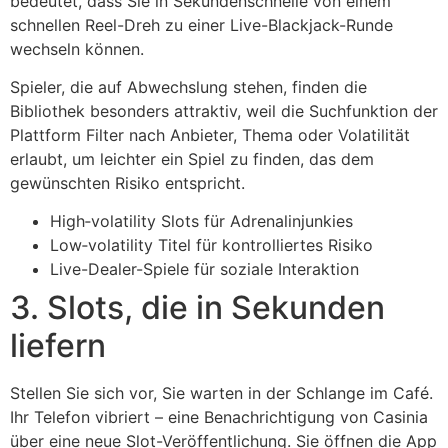
bedeutet, dass Sie in Sekundenschnelle von einem
schnellen Reel-Dreh zu einer Live-Blackjack-Runde
wechseln können.
Spieler, die auf Abwechslung stehen, finden die
Bibliothek besonders attraktiv, weil die Suchfunktion der
Plattform Filter nach Anbieter, Thema oder Volatilität
erlaubt, um leichter ein Spiel zu finden, das dem
gewünschten Risiko entspricht.
High‑volatility Slots für Adrenalinjunkies
Low‑volatility Titel für kontrolliertes Risiko
Live-Dealer-Spiele für soziale Interaktion
3. Slots, die in Sekunden
liefern
Stellen Sie sich vor, Sie warten in der Schlange im Café.
Ihr Telefon vibriert – eine Benachrichtigung von Casinia
über eine neue Slot-Veröffentlichung. Sie öffnen die App