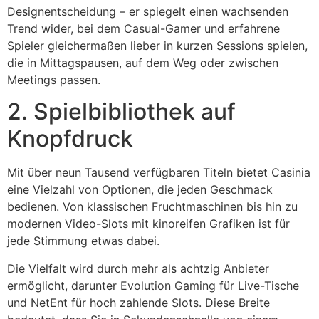
Designentscheidung – er spiegelt einen wachsenden
Trend wider, bei dem Casual-Gamer und erfahrene
Spieler gleichermaßen lieber in kurzen Sessions spielen,
die in Mittagspausen, auf dem Weg oder zwischen
Meetings passen.
2. Spielbibliothek auf
Knopfdruck
Mit über neun Tausend verfügbaren Titeln bietet Casinia
eine Vielzahl von Optionen, die jeden Geschmack
bedienen. Von klassischen Fruchtmaschinen bis hin zu
modernen Video-Slots mit kinoreifen Grafiken ist für
jede Stimmung etwas dabei.
Die Vielfalt wird durch mehr als achtzig Anbieter
ermöglicht, darunter Evolution Gaming für Live-Tische
und NetEnt für hoch zahlende Slots. Diese Breite