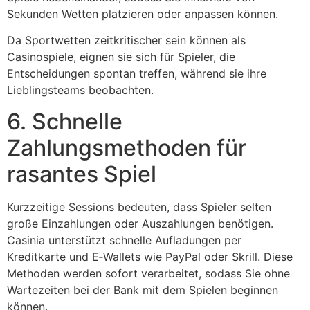
Sekunden Wetten platzieren oder anpassen können.
Da Sportwetten zeitkritischer sein können als
Casinospiele, eignen sie sich für Spieler, die
Entscheidungen spontan treffen, während sie ihre
Lieblingsteams beobachten.
6. Schnelle
Zahlungsmethoden für
rasantes Spiel
Kurzzeitige Sessions bedeuten, dass Spieler selten
große Einzahlungen oder Auszahlungen benötigen.
Casinia unterstützt schnelle Aufladungen per
Kreditkarte und E‑Wallets wie PayPal oder Skrill. Diese
Methoden werden sofort verarbeitet, sodass Sie ohne
Wartezeiten bei der Bank mit dem Spielen beginnen
können.