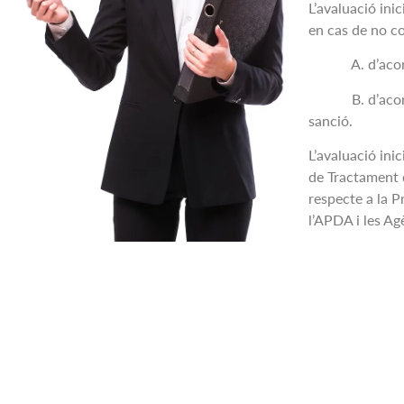
L’avaluació ini
en cas de no co
A. d’acord al 
B. d’acord al 
sanció.
L’avaluació ini
de Tractament d
respecte a la P
l’APDA i les Ag
© Win2Win
2023. Som una empresa andorrana
Si desit
que té, en l’actualitat, dues línies d’activitat: la
d’aquest
protecció de dades, a la qual està dedicada aquesta
contacte
web, i la implantació de solucions tecnològiques,
suport
sobre la qual de moment no hi ha informació en