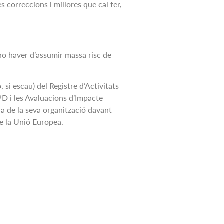
es correccions i millores que cal fer,
o haver d’assumir massa risc de
 si escau) del Registre d’Activitats
PD i les Avaluacions d’Impacte
ia de la seva organització davant
de la Unió Europea.
vacitat
kies