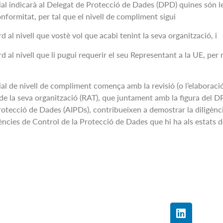
cial indicarà al Delegat de Protecció de Dades (
DPD
) quines són l
nformitat, per tal que el nivell de compliment
sigui
nivell que vostè vol que acabi tenint la seva organització, i
nivell que li pugui requerir el seu Representant a la UE, per n
cial de nivell de compliment comença amb la revisió (o l’elaboració,
e la seva organització (RAT), que juntament amb la figura del D
rotecció de Dades (AIPDs), contribueixen a demostrar la diligènc
ències de Control de la Protecció de Dades que hi ha als estats 
ja més informació sobre qualsevol
Avís Legal
es àrees d’activitat, si us plau, posi’s en
Política de Pri
Política de Coo
 amb nosaltres mitjançant el correu
@win2win.ad
o el telèfon
(+376) 333 063
.