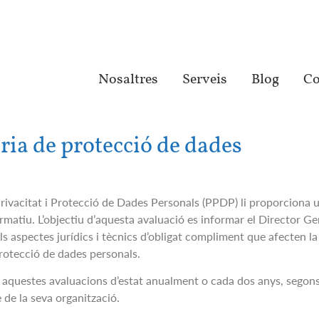
Nosaltres
Serveis
Blog
Co
ria de protecció de dades
Privacitat i Protecció de Dades Personals (
PPDP
) li proporciona 
matiu. L’objectiu d’aquesta avaluació
es
informar el Director Gen
 els aspectes jurídics i tècnics d’obligat compliment que afecten l
 protecció de dades personals.
questes avaluacions d’estat anualment o cada dos anys, segons el
 de la seva organització.