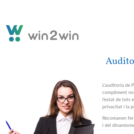
+376
333 063
suport@win2win.ad
Audito
L’auditoria de 
compliment nor
l’estat de tots
privacitat i la
Recomanen fer a
i del dinamisme